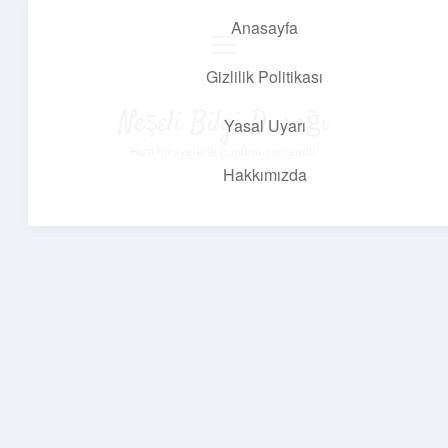
Anasayfa
menüyü
aç
Gizlilik Politikası
Neşeli Bilgi Durağı
Yasal Uyarı
Hızlı hikayelerle gününü şenlendir!
Hakkımızda