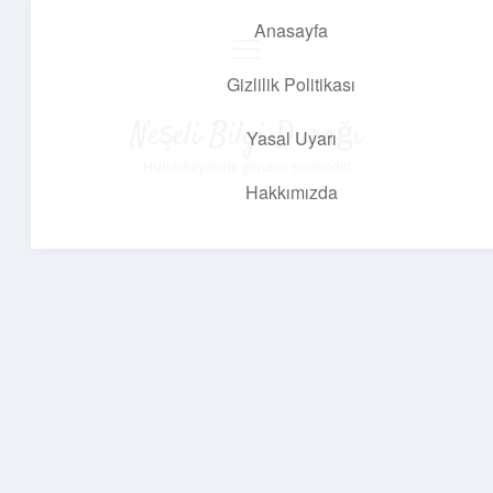
Anasayfa
menüyü
aç
Gizlilik Politikası
Neşeli Bilgi Durağı
Yasal Uyarı
Hızlı hikayelerle gününü şenlendir!
Hakkımızda