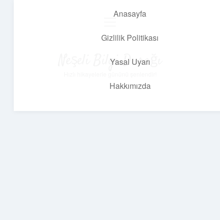
Anasayfa
menüyü
aç
Gizlilik Politikası
Neşeli Bilgi Durağı
Yasal Uyarı
Hızlı hikayelerle gününü şenlendir!
Hakkımızda