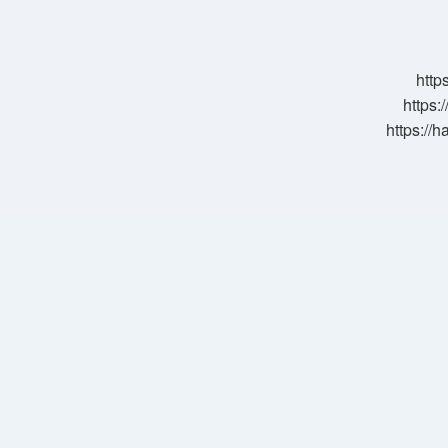
Iyi
Pamuğu
Nerede
http
https:
https://