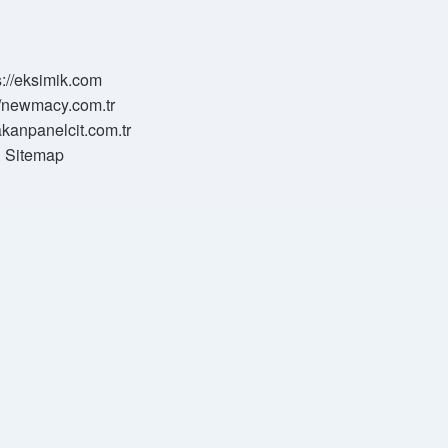
s://eksimik.com
//newmacy.com.tr
hakanpanelcit.com.tr
Sitemap