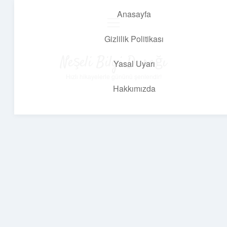
Anasayfa
menüyü
aç
Gizlilik Politikası
Neşeli Bilgi Durağı
Yasal Uyarı
Hızlı hikayelerle gününü şenlendir!
Hakkımızda