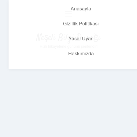
Anasayfa
menüyü
aç
Gizlilik Politikası
Neşeli Bilgi Durağı
Yasal Uyarı
Hızlı hikayelerle gününü şenlendir!
Hakkımızda