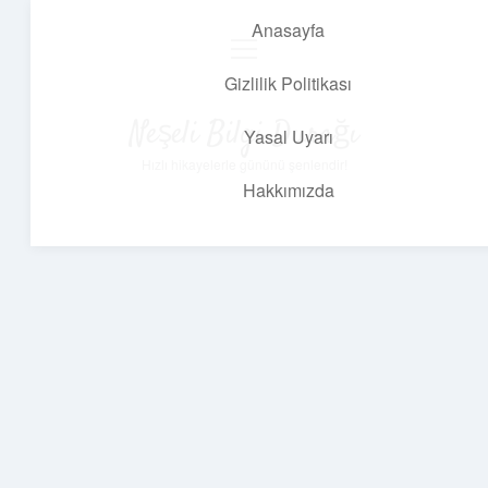
Anasayfa
menüyü
aç
Gizlilik Politikası
Neşeli Bilgi Durağı
Yasal Uyarı
Hızlı hikayelerle gününü şenlendir!
Hakkımızda