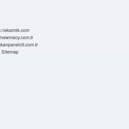
s://eksimik.com
//newmacy.com.tr
hakanpanelcit.com.tr
Sitemap