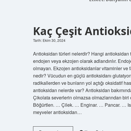
Kaç Çeşit Antioks
Tarih: Ekim 30, 2024
Antioksidan türleri nelerdir? Hangi antioksidan 
endojen veya ekzojen olarak adlandırılır. Endojen
olmayan. Ekzojen antioksidanlar vitaminler ve f
nedir? Vücudun en güçlü antioksidanı glutatyond
radikallerden ve bunların yol açtığı oksidatif 
antioksidan nelerde var? Antioksidan bakımından
Çikolata severlerin olmazsa olmazlarından biri o
Böğürtlen. … Çilek. … Enginar. … Pancar. … Is
meyveler antioksidan…