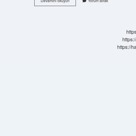
Kaç
Devamını okuyun
Yorum Bırak
Çeşit
Antioksidan
Vardır
http
https:
https://