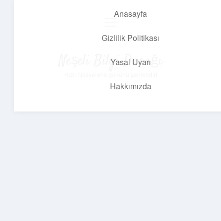
Anasayfa
menüyü
aç
Gizlilik Politikası
Neşeli Bilgi Durağı
Yasal Uyarı
Hızlı hikayelerle gününü şenlendir!
Hakkımızda