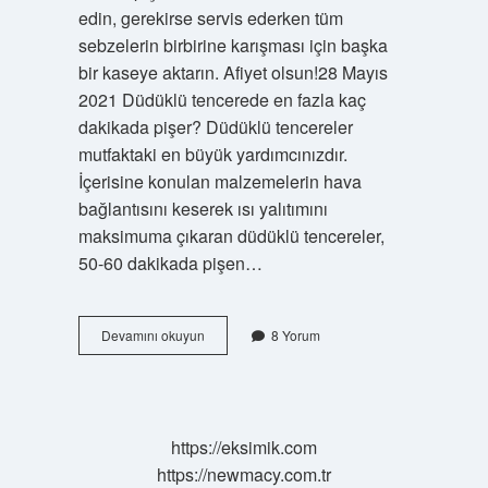
edin, gerekirse servis ederken tüm
sebzelerin birbirine karışması için başka
bir kaseye aktarın. Afiyet olsun!28 Mayıs
2021 Düdüklü tencerede en fazla kaç
dakikada pişer? Düdüklü tencereler
mutfaktaki en büyük yardımcınızdır.
İçerisine konulan malzemelerin hava
bağlantısını keserek ısı yalıtımını
maksimuma çıkaran düdüklü tencereler,
50-60 dakikada pişen…
Düdüklü
Devamını okuyun
8 Yorum
Tencerede
Türlü
Kaç
Dakikada
Pişer
https://eksimik.com
https://newmacy.com.tr