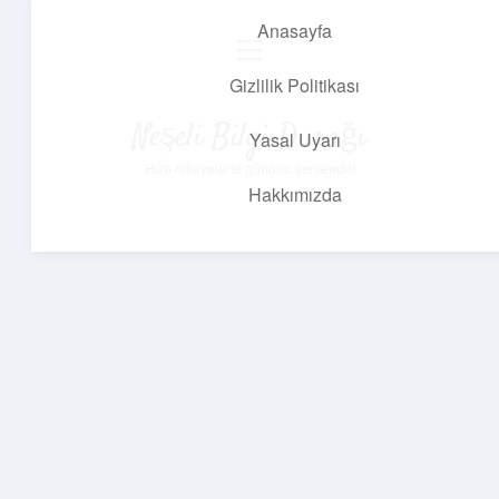
Anasayfa
menüyü
aç
Gizlilik Politikası
Neşeli Bilgi Durağı
Yasal Uyarı
Hızlı hikayelerle gününü şenlendir!
Hakkımızda