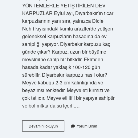
YÖNTEMLERLE YETİŞTİRİLEN DEV
KARPUZLAR Eylül ayı, Diyarbakır’ın ticari
karpuzlarının yanı sıra, yalnızca Dicle
Nehri kıyısındaki kumlu arazilerde yetişen
geleneksel karpuzların hasadına da ev
sahipliği yapıyor. Diyarbakır karpuzu kaç
günde çıkar? Karpuz, uzun bir büyüme
mevsimine sahip bir bitkidir. Ekimden
hasada kadar yaklaşık 100-120 gün
sürebilir. Diyarbakır karpuzu nasıl olur?
Meyve kabuğu 2-3 cm kalınlığında ve
beyazımsı renktedir. Meyve eti kırmızı ve
çok tatlıdır. Meyve eti lifli bir yapıya sahiptir
ve bol miktarda su içerir.…
Diyarbakır
Devamını okuyun
Yorum Bırak
Karpuzu
Çıktı