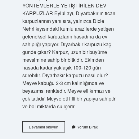
YÖNTEMLERLE YETİŞTİRİLEN DEV
KARPUZLAR Eylül ayı, Diyarbakır’ın ticari
karpuzlarının yanı sıra, yalnızca Dicle
Nehri kıyısındaki kumlu arazilerde yetişen
geleneksel karpuzların hasadına da ev
sahipliği yapıyor. Diyarbakır karpuzu kaç
günde çıkar? Karpuz, uzun bir büyüme
mevsimine sahip bir bitkidir. Ekimden
hasada kadar yaklaşık 100-120 gün
sürebilir. Diyarbakır karpuzu nasıl olur?
Meyve kabuğu 2-3 cm kalınlığında ve
beyazımsı renktedir. Meyve eti kırmızı ve
çok tatlıdır. Meyve eti lifli bir yapıya sahiptir
ve bol miktarda su içerir.…
Diyarbakır
Devamını okuyun
Yorum Bırak
Karpuzu
Çıktı