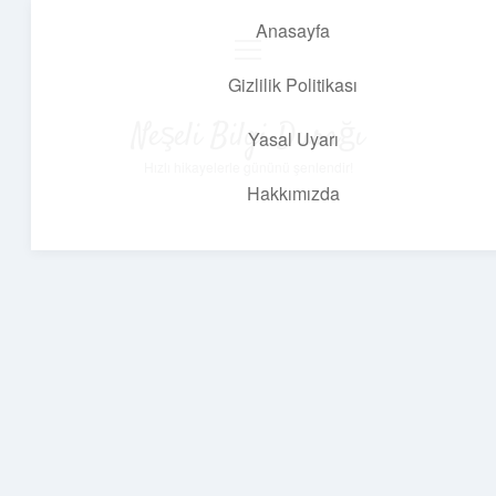
Anasayfa
menüyü
aç
Gizlilik Politikası
Neşeli Bilgi Durağı
Yasal Uyarı
Hızlı hikayelerle gününü şenlendir!
Hakkımızda