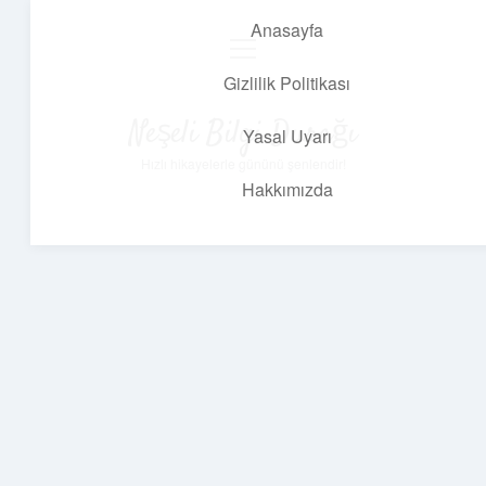
Anasayfa
menüyü
aç
Gizlilik Politikası
Neşeli Bilgi Durağı
Yasal Uyarı
Hızlı hikayelerle gününü şenlendir!
Hakkımızda