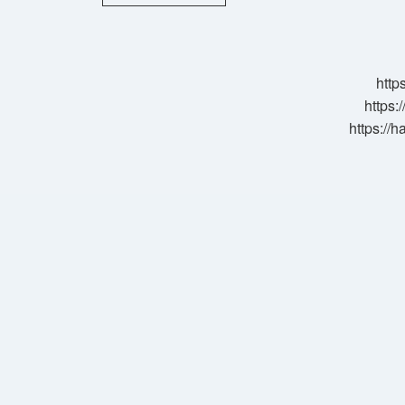
Künyesi
Nerede
Yazar
http
https:
https://