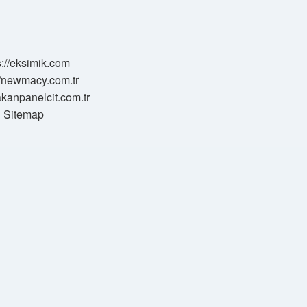
s://eksimik.com
//newmacy.com.tr
hakanpanelcit.com.tr
Sitemap