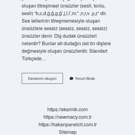
oluşan titreşimsel ünsüzler (sesli, tonlu,
sesli) “b,c,d,ġ,ğ,g,ğ’,j,l,l’,m.” ,n,r,v ,y,z” dir.
Ses tellerinin titreşmemesiyle oluşan
ünsüzlere sessiz (sessiz, sessiz, sessiz)
ünsüzler denir. Diş dudak ünsüzleri
nelerdir? Bunlar alt dudağın üst ön dişlere
değmesiyle oluşan ünsüzlerdir. Standart
Türkçede…
Akıcı
Devamını okuyun
Yorum Bırak
Ünsüzler
Nelerdir
https://eksimik.com
https://newmacy.com.tr
https://hakanpanelcit.com.tr
Sitemap