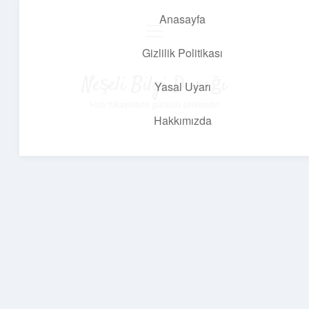
Anasayfa
menüyü
aç
Gizlilik Politikası
Neşeli Bilgi Durağı
Yasal Uyarı
Hızlı hikayelerle gününü şenlendir!
Hakkımızda