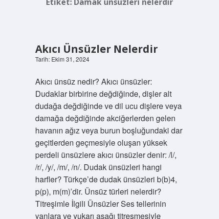
Etiket:
Damak ünsüzleri nelerdir
Akıcı Ünsüzler Nelerdir
Tarih: Ekim 31, 2024
Akıcı ünsüz nedir? Akıcı ünsüzler:
Dudaklar birbirine değdiğinde, dişler alt
dudağa değdiğinde ve dil ucu dişlere veya
damağa değdiğinde akciğerlerden gelen
havanın ağız veya burun boşluğundaki dar
geçitlerden geçmesiyle oluşan yüksek
perdeli ünsüzlere akıcı ünsüzler denir: /l/,
/r/, /y/, /m/, /n/. Dudak ünsüzleri hangi
harfler? Türkçe’de dudak ünsüzleri b(b)4,
p(p), m(m)’dir. Ünsüz türleri nelerdir?
Titreşimle İlgili Ünsüzler Ses tellerinin
yanlara ve yukarı aşağı titreşmesiyle