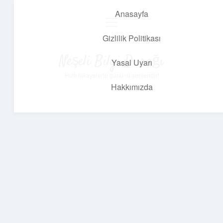
Anasayfa
menüyü
aç
Gizlilik Politikası
Neşeli Bilgi Durağı
Yasal Uyarı
Hızlı hikayelerle gününü şenlendir!
Hakkımızda