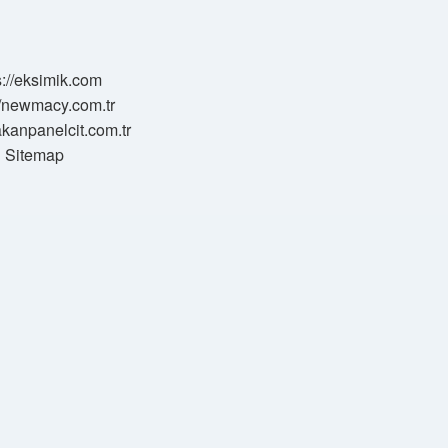
s://eksimik.com
//newmacy.com.tr
hakanpanelcit.com.tr
Sitemap