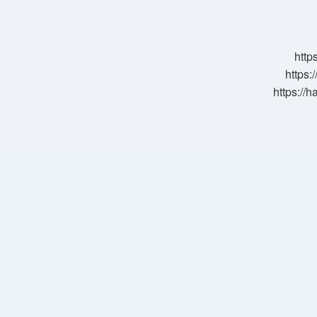
Ceza
Indirimi
Var
Mı
http
https:
https://