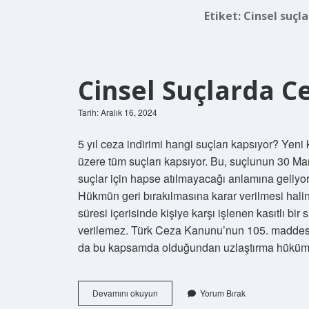
Etiket:
Cinsel suçla
Cinsel Suçlarda Ce
Tarih: Aralık 16, 2024
5 yıl ceza indirimi hangi suçları kapsıyor? Yeni k
üzere tüm suçları kapsıyor. Bu, suçlunun 30 Ma
suçlar için hapse atılmayacağı anlamına geliyor
Hükmün geri bırakılmasına karar verilmesi halin
süresi içerisinde kişiye karşı işlenen kasıtlı bi
verilemez. Türk Ceza Kanunu’nun 105. maddesi.
da bu kapsamda olduğundan uzlaştırma hüküml
Cinsel
Devamını okuyun
Yorum Bırak
Suçlarda