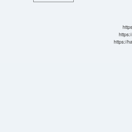
Ne
Demek
Osmanlica
http
https:
https://