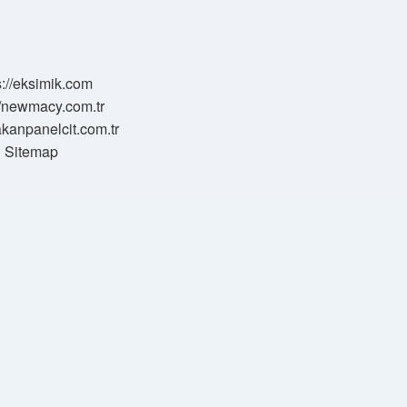
s://eksimik.com
//newmacy.com.tr
hakanpanelcit.com.tr
Sitemap