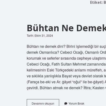
Etiket:
B
Bühtan Ne Demek
Tarih: Ekim 31, 2024
Bühtan ne demek dini? Birini işlemediği bir su
demek Osmanlıca? Cebeci Ocağı, Osmanlı Ordusu
korumak ve seferler sırasında cepheye ulaştır
Cebeci Ocağı, Fatih Sultan Mehmet zamanında
kelimesinin Eski Türkçedeki anlamı müreffeh, asl
ve sıklıkla yanlışlıkla Bayat veya devlet olarak telaf
(Farsça be-eki ve Ar. ġāyet “oğul” ile be-ġāyet)
çevirdi. Bühtan atmak ne demek? İftira; Kaste
Bühtan
Devamını okuyun
Yorum Bırak