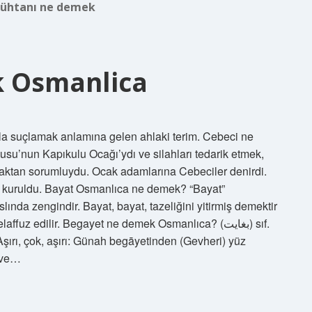
ühtanı ne demek
 Osmanlica
çla suçlamak anlamına gelen ahlaki terim. Cebeci ne
’nun Kapıkulu Ocağı’ydı ve silahları tedarik etmek,
maktan sorumluydu. Ocak adamlarına Cebeciler denirdi.
 kuruldu. Bayat Osmanlıca ne demek? “Bayat”
ında zengindir. Bayat, bayat, tazeliğini yitirmiş demektir
fuz edilir. Begayet ne demek Osmanlıca? (ﺑﻐﺎﻳﺖ) sıf.
 Aşırı, çok, aşırı: Günah begāyetinden (Gevheri) yüz
n ve…