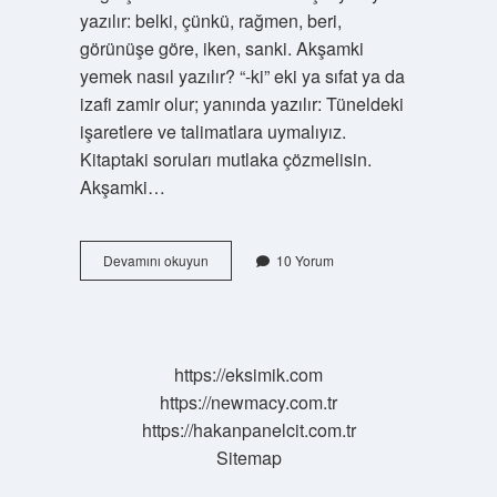
yazılır: belki, çünkü, rağmen, beri,
görünüşe göre, iken, sanki. Akşamki
yemek nasıl yazılır? “-ki” eki ya sıfat ya da
izafi zamir olur; yanında yazılır: Tüneldeki
işaretlere ve talimatlara uymalıyız.
Kitaptaki soruları mutlaka çözmelisin.
Akşamki…
Akşamki
Devamını okuyun
10 Yorum
Derken
Ki
Ayrı
Mı
https://eksimik.com
https://newmacy.com.tr
https://hakanpanelcit.com.tr
Sitemap