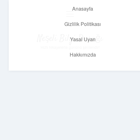
Anasayfa
menüyü
aç
Gizlilik Politikası
Neşeli Bilgi Durağı
Yasal Uyarı
Hızlı hikayelerle gününü şenlendir!
Hakkımızda