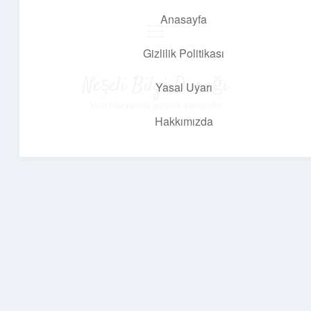
Anasayfa
menüyü
aç
Gizlilik Politikası
Neşeli Bilgi Durağı
Yasal Uyarı
Hızlı hikayelerle gününü şenlendir!
Hakkımızda