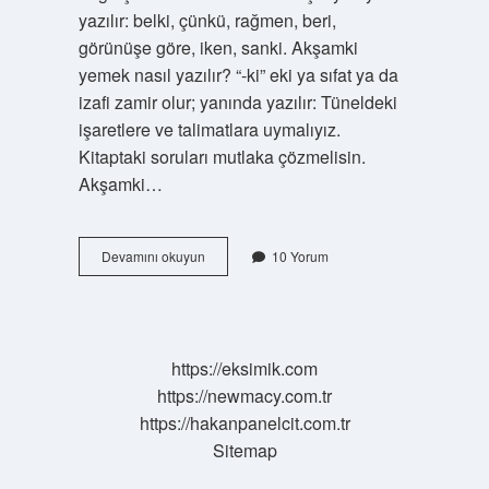
yazılır: belki, çünkü, rağmen, beri,
görünüşe göre, iken, sanki. Akşamki
yemek nasıl yazılır? “-ki” eki ya sıfat ya da
izafi zamir olur; yanında yazılır: Tüneldeki
işaretlere ve talimatlara uymalıyız.
Kitaptaki soruları mutlaka çözmelisin.
Akşamki…
Akşamki
Devamını okuyun
10 Yorum
Derken
Ki
Ayrı
Mı
https://eksimik.com
https://newmacy.com.tr
https://hakanpanelcit.com.tr
Sitemap