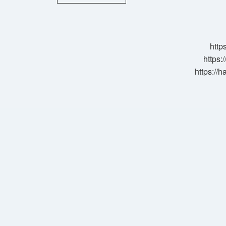
Akışı
Tekniği
Hangi
Bakış
Açısı
http
https:
https://