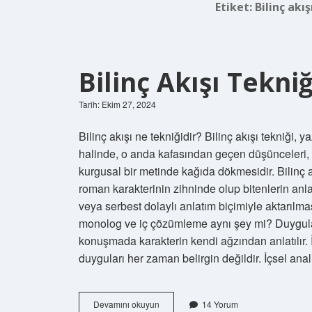
Etiket:
Bilinç akı
Bilinç Akışı Tekni
Tarih: Ekim 27, 2024
Bilinç akışı ne tekniğidir? Bilinç akışı tekniği,
halinde, o anda kafasından geçen düşünceleri, a
kurgusal bir metinde kağıda dökmesidir. Bilinç
roman karakterinin zihninde olup bitenlerin anla
veya serbest dolaylı anlatım biçimiyle aktarılma
monolog ve iç çözümleme aynı şey mi? Duygular y
konuşmada karakterin kendi ağzından anlatılır.
duyguları her zaman belirgin değildir. İçsel ana
Bilinç
Devamını okuyun
14 Yorum