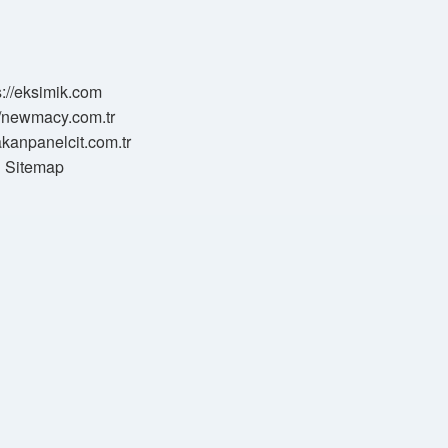
s://eksimik.com
//newmacy.com.tr
hakanpanelcit.com.tr
Sitemap