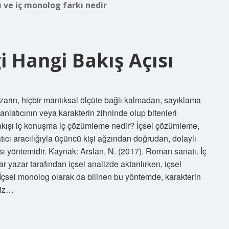
şı ve iç monolog farkı nedir
ği Hangi Bakış Açısı
 yazarın, hiçbir mantıksal ölçüte bağlı kalmadan, sayıklama
nlatıcının veya karakterin zihninde olup bitenleri
 akışı iç konuşma iç çözümleme nedir? İçsel çözümleme,
tıcı aracılığıyla üçüncü kişi ağzından doğrudan, dolaylı
sı yöntemidir. Kaynak: Arslan, N. (2017). Roman sanatı. İç
azar tarafından içsel analizde aktarılırken, içsel
 İçsel monolog olarak da bilinen bu yöntemde, karakterin
liz…