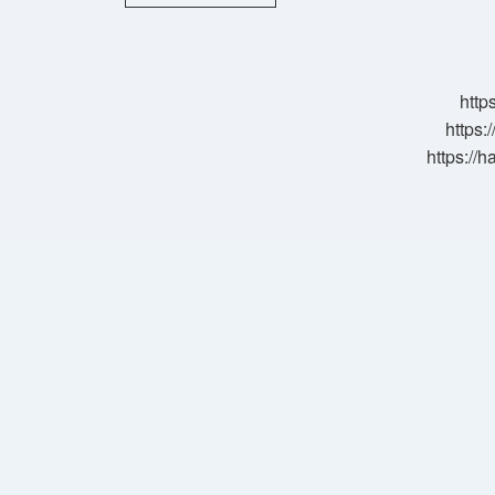
Akışı
Tekniği
Hangi
Bakış
Açısı
http
https:
https://