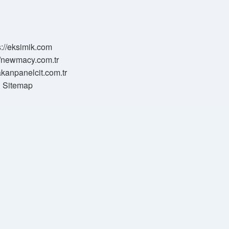
s://eksimik.com
//newmacy.com.tr
hakanpanelcit.com.tr
Sitemap