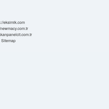
s://eksimik.com
//newmacy.com.tr
hakanpanelcit.com.tr
Sitemap