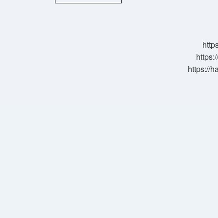
Benmari
Nedir
http
https:
https://