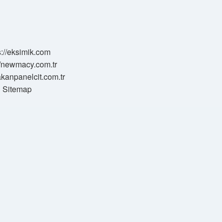
s://eksimik.com
//newmacy.com.tr
hakanpanelcit.com.tr
Sitemap