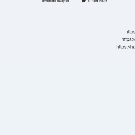
Bencil
Devamını okuyun
Yorum Bırak
Insan
Sevebilir
Mi
http
https:
https://