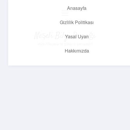
Anasayfa
menüyü
aç
Gizlilik Politikası
Neşeli Bilgi Durağı
Yasal Uyarı
Hızlı hikayelerle gününü şenlendir!
Hakkımızda