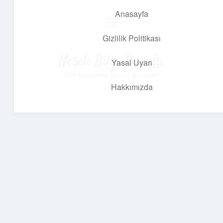
Anasayfa
menüyü
aç
Gizlilik Politikası
Neşeli Bilgi Durağı
Yasal Uyarı
Hızlı hikayelerle gününü şenlendir!
Hakkımızda