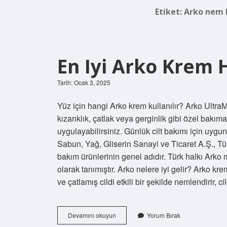
Etiket:
Arko nem 
En Iyi Arko Krem 
Tarih: Ocak 3, 2025
Yüz için hangi Arko krem kullanılır? Arko Ultr
kızarıklık, çatlak veya gerginlik gibi özel bakım
uygulayabilirsiniz. Günlük cilt bakımı için uyg
Sabun, Yağ, Gliserin Sanayi ve Ticaret A.Ş., Tür
bakım ürünlerinin genel adıdır. Türk halkı Arko ma
olarak tanımıştır. Arko nelere iyi gelir? Arko k
ve çatlamış cildi etkili bir şekilde nemlendirir, c
En
Devamını okuyun
Yorum Bırak
Iyi