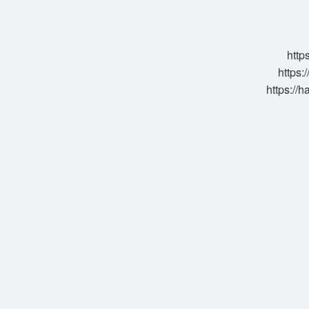
Arko
Krem
Hangisi
http
https:
https://