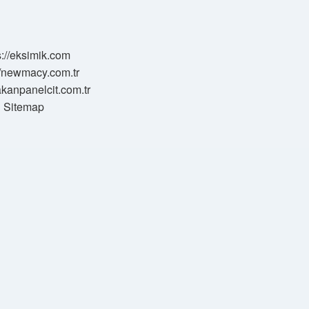
s://eksimik.com
//newmacy.com.tr
hakanpanelcit.com.tr
Sitemap