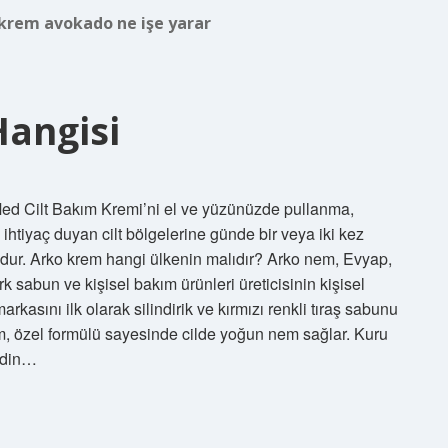
krem avokado ne işe yarar
Hangisi
aMed Cilt Bakım Kremi’ni el ve yüzünüzde pullanma,
a ihtiyaç duyan cilt bölgelerine günde bir veya iki kez
undur. Arko krem hangi ülkenin malıdır? Arko nem, Evyap,
k sabun ve kişisel bakım ürünleri üreticisinin kişisel
rkasını ilk olarak silindirik ve kırmızı renkli tıraş sabunu
rem, özel formülü sayesinde cilde yoğun nem sağlar. Kuru
ildin…