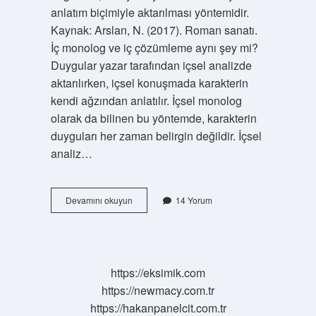
anlatım biçimiyle aktarılması yöntemidir.
Kaynak: Arslan, N. (2017). Roman sanatı.
İç monolog ve iç çözümleme aynı şey mi?
Duygular yazar tarafından içsel analizde
aktarılırken, içsel konuşmada karakterin
kendi ağzından anlatılır. İçsel monolog
olarak da bilinen bu yöntemde, karakterin
duyguları her zaman belirgin değildir. İçsel
analiz…
Bilinç
Devamını okuyun
14 Yorum
Akışı
Tekniği
Hangi
Bakış
Açısı
https://eksimik.com
https://newmacy.com.tr
https://hakanpanelcit.com.tr