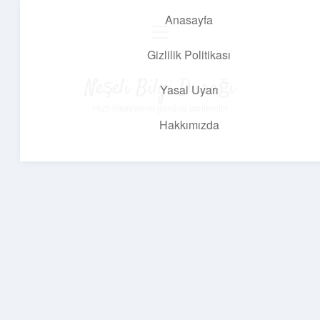
Anasayfa
menüyü
aç
Gizlilik Politikası
Neşeli Bilgi Durağı
Yasal Uyarı
Hızlı hikayelerle gününü şenlendir!
Hakkımızda