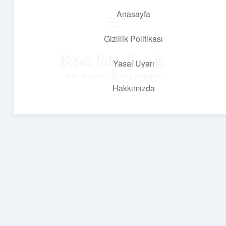
Anasayfa
menüyü
aç
Gizlilik Politikası
Neşeli Bilgi Durağı
Yasal Uyarı
Hızlı hikayelerle gününü şenlendir!
Hakkımızda