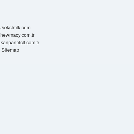
s://eksimik.com
//newmacy.com.tr
hakanpanelcit.com.tr
Sitemap