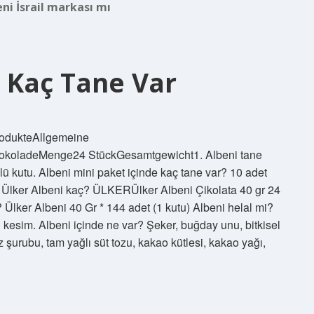
ni İsrail markası mı
 Kaç Tane Var
ProdukteAllgemeine
okoladeMenge24 StückGesamtgewicht1. Albeni tane
lü kutu. Albeni mini paket içinde kaç tane var? 10 adet
gr. Ülker Albeni kaç? ÜLKERÜlker Albeni Çikolata 40 gr 24
Ülker Albeni 40 Gr * 144 adet (1 kutu) Albeni helal mi?
 kesim. Albeni içinde ne var? Şeker, buğday unu, bitkisel
z şurubu, tam yağlı süt tozu, kakao kütlesi, kakao yağı,