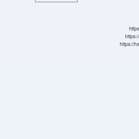
Kutusunda
Kaç
Tane
Var
http
https:
https://