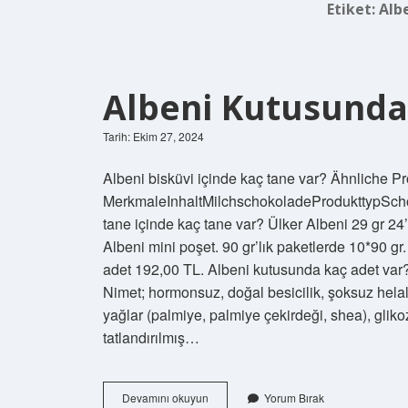
Etiket:
Albe
Albeni Kutusunda
Tarih: Ekim 27, 2024
Albeni bisküvi içinde kaç tane var? Ähnliche 
MerkmaleInhaltMilchschokoladeProdukttypSch
tane içinde kaç tane var? Ülker Albeni 29 gr 24’
Albeni mini poşet. 90 gr’lık paketlerde 10*90 
adet 192,00 TL. Albeni kutusunda kaç adet var? 
Nimet; hormonsuz, doğal besicilik, şoksuz helal
yağlar (palmiye, palmiye çekirdeği, shea), gliko
tatlandırılmış…
Albeni
Devamını okuyun
Yorum Bırak