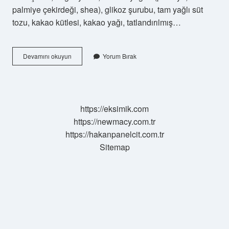
palmiye çekirdeği, shea), glikoz şurubu, tam yağlı süt
tozu, kakao kütlesi, kakao yağı, tatlandırılmış…
Albeni
Devamını okuyun
Yorum Bırak
Kutusunda
Kaç
Tane
Var
https://eksimik.com
https://newmacy.com.tr
https://hakanpanelcit.com.tr
Sitemap