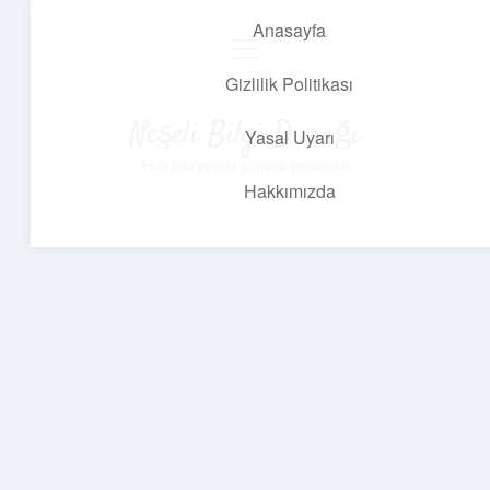
Anasayfa
menüyü
aç
Gizlilik Politikası
Neşeli Bilgi Durağı
Yasal Uyarı
Hızlı hikayelerle gününü şenlendir!
Hakkımızda