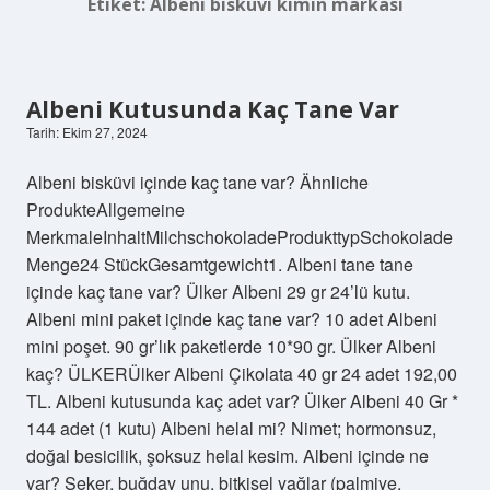
Etiket:
Albeni bisküvi kimin markası
Albeni Kutusunda Kaç Tane Var
Tarih: Ekim 27, 2024
Albeni bisküvi içinde kaç tane var? Ähnliche
ProdukteAllgemeine
MerkmaleInhaltMilchschokoladeProdukttypSchokolade
Menge24 StückGesamtgewicht1. Albeni tane tane
içinde kaç tane var? Ülker Albeni 29 gr 24’lü kutu.
Albeni mini paket içinde kaç tane var? 10 adet Albeni
mini poşet. 90 gr’lık paketlerde 10*90 gr. Ülker Albeni
kaç? ÜLKERÜlker Albeni Çikolata 40 gr 24 adet 192,00
TL. Albeni kutusunda kaç adet var? Ülker Albeni 40 Gr *
144 adet (1 kutu) Albeni helal mi? Nimet; hormonsuz,
doğal besicilik, şoksuz helal kesim. Albeni içinde ne
var? Şeker, buğday unu, bitkisel yağlar (palmiye,