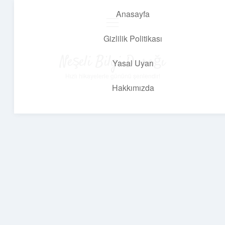
Anasayfa
menüyü
aç
Gizlilik Politikası
Neşeli Bilgi Durağı
Yasal Uyarı
Hızlı hikayelerle gününü şenlendir!
Hakkımızda