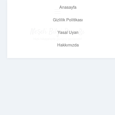
Anasayfa
menüyü
aç
Gizlilik Politikası
Neşeli Bilgi Durağı
Yasal Uyarı
Hızlı hikayelerle gününü şenlendir!
Hakkımızda