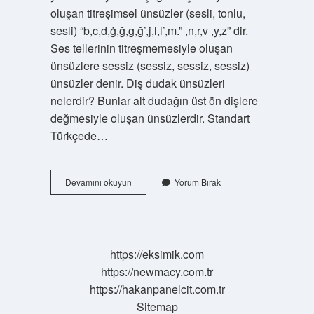
oluşan titreşimsel ünsüzler (sesli, tonlu,
sesli) “b,c,d,ġ,ğ,g,ğ’,j,l,l’,m.” ,n,r,v ,y,z” dir.
Ses tellerinin titreşmemesiyle oluşan
ünsüzlere sessiz (sessiz, sessiz, sessiz)
ünsüzler denir. Diş dudak ünsüzleri
nelerdir? Bunlar alt dudağın üst ön dişlere
değmesiyle oluşan ünsüzlerdir. Standart
Türkçede…
Akıcı
Devamını okuyun
Yorum Bırak
Ünsüzler
Nelerdir
https://eksimik.com
https://newmacy.com.tr
https://hakanpanelcit.com.tr
Sitemap