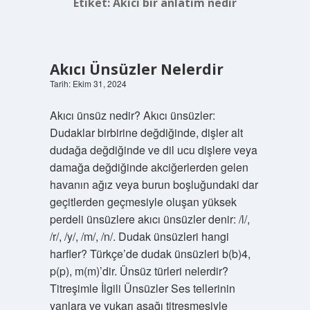
Etiket:
Akıcı bir anlatım nedir
Akıcı Ünsüzler Nelerdir
Tarih: Ekim 31, 2024
Akıcı ünsüz nedir? Akıcı ünsüzler:
Dudaklar birbirine değdiğinde, dişler alt
dudağa değdiğinde ve dil ucu dişlere veya
damağa değdiğinde akciğerlerden gelen
havanın ağız veya burun boşluğundaki dar
geçitlerden geçmesiyle oluşan yüksek
perdeli ünsüzlere akıcı ünsüzler denir: /l/,
/r/, /y/, /m/, /n/. Dudak ünsüzleri hangi
harfler? Türkçe’de dudak ünsüzleri b(b)4,
p(p), m(m)’dir. Ünsüz türleri nelerdir?
Titreşimle İlgili Ünsüzler Ses tellerinin
yanlara ve yukarı aşağı titreşmesiyle