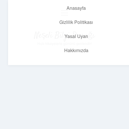
Anasayfa
menüyü
aç
Gizlilik Politikası
Neşeli Bilgi Durağı
Yasal Uyarı
Hızlı hikayelerle gününü şenlendir!
Hakkımızda