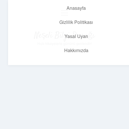
Anasayfa
menüyü
aç
Gizlilik Politikası
Neşeli Bilgi Durağı
Yasal Uyarı
Hızlı hikayelerle gününü şenlendir!
Hakkımızda