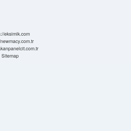
s://eksimik.com
//newmacy.com.tr
hakanpanelcit.com.tr
Sitemap