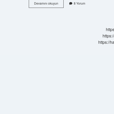
Hangi
Devamını okuyun
8 Yorum
Resmi
Tatilde
Iş
Yeri
Kapatılması
http
Zorunludur
https:
https://