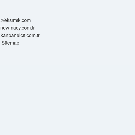
s://eksimik.com
//newmacy.com.tr
hakanpanelcit.com.tr
Sitemap