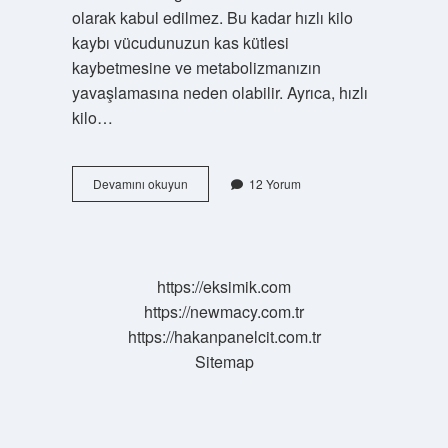
olarak kabul edilmez. Bu kadar hızlı kilo
kaybı vücudunuzun kas kütlesi
kaybetmesine ve metabolizmanızın
yavaşlamasına neden olabilir. Ayrıca, hızlı
kilo…
100
Devamını okuyun
12 Yorum
Kilo
Olan
Biri
1
Ayda
https://eksimik.com
Kaç
https://newmacy.com.tr
Kilo
Verilir
https://hakanpanelcit.com.tr
Sitemap