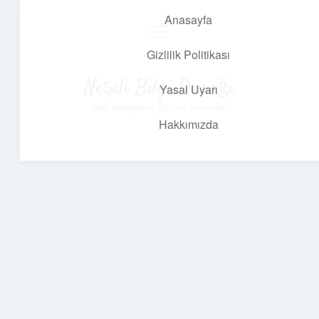
Anasayfa
menüyü
aç
Gizlilik Politikası
Neşeli Bilgi Durağı
Yasal Uyarı
Hızlı hikayelerle gününü şenlendir!
Hakkımızda