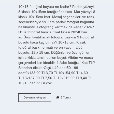
10×15 fotoğraf boyutu ne kadar? Parlak yüzeyli
8 klasik 10x15cm fotoğraf baskısı. Mat yüzeyli 8
klasik 10x15cm kart. Mesaj seçenekleri ve renk
seçenekleriyle 9x11cm parlak fotoğraf kağıdına
basılmıştır. Fotoğraf çıkartmak ne kadar 2024?
Ucuz fotoğraf baskısı fiyat listesi 2024Ürün
adıÜrün fiyatıParlak fotoğraf baskısı 9 Fotoğraf
boyutu kaça kaç olmalı? 10×15 cm: Klasik
fotoğraf baskı formatı ve en yaygın albüm
boyutu. 13 x 18 cm: Düğünler ve özel günler
için sıklıkla tercih edilen boyut. Albüm ve masa
çerçeveleri için idealdir. 1 Adet fotoğraf Kaç TL?
Standart ölçülerÖlçü1-49 adet50-199
adet9x133,90 TL3,70 TL10x154,90 TL4,60
TL13x187,90 TL7,50 TL15x219,90 TL9,40 TL
10×15 nedir? En çok…
Fotoğraf
Devamını okuyun
6 Yorum
Kaça
Kaç