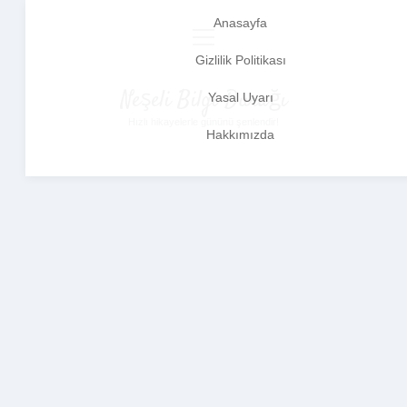
Anasayfa
menüyü
aç
Gizlilik Politikası
Neşeli Bilgi Durağı
Yasal Uyarı
Hızlı hikayelerle gününü şenlendir!
Hakkımızda