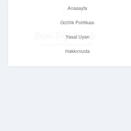
Anasayfa
menüyü
aç
Gizlilik Politikası
Neşeli Bilgi Durağı
Yasal Uyarı
Hızlı hikayelerle gününü şenlendir!
Hakkımızda