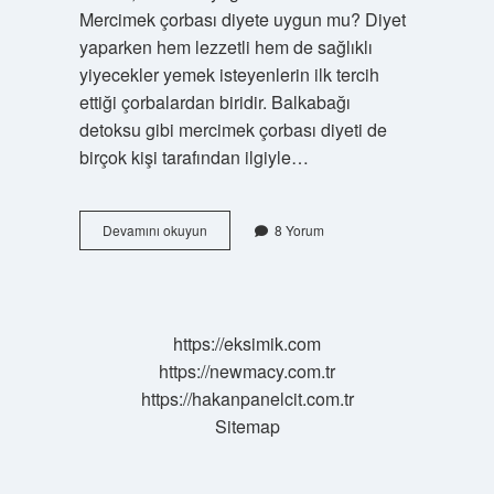
Mercimek çorbası diyete uygun mu? Diyet
yaparken hem lezzetli hem de sağlıklı
yiyecekler yemek isteyenlerin ilk tercih
ettiği çorbalardan biridir. Balkabağı
detoksu gibi mercimek çorbası diyeti de
birçok kişi tarafından ilgiyle…
1
Devamını okuyun
8 Yorum
Yemek
Kaşığı
Mercimek
Çorbası
Kaç
https://eksimik.com
Kalori
https://newmacy.com.tr
https://hakanpanelcit.com.tr
Sitemap