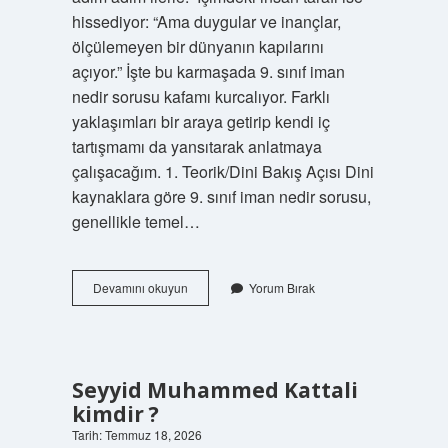
hissediyor: “Ama duygular ve inançlar,
ölçülemeyen bir dünyanın kapılarını
açıyor.” İşte bu karmaşada 9. sınıf iman
nedir sorusu kafamı kurcalıyor. Farklı
yaklaşımları bir araya getirip kendi iç
tartışmamı da yansıtarak anlatmaya
çalışacağım. 1. Teorik/Dini Bakış Açısı Dini
kaynaklara göre 9. sınıf iman nedir sorusu,
genellikle temel…
9
Devamını okuyun
Yorum Bırak
sinif
iman
nedir
Neşeli
?
Seyyid Muhammed Kattali
Bilgi
kimdir ?
Tarih: Temmuz 18, 2026