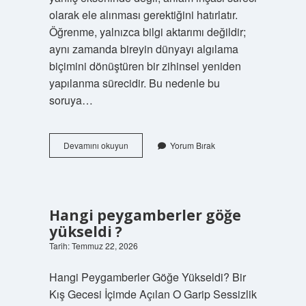
olarak ele alınması gerektiğini hatırlatır.
Öğrenme, yalnızca bilgi aktarımı değildir;
aynı zamanda bireyin dünyayı algılama
biçimini dönüştüren bir zihinsel yeniden
yapılanma sürecidir. Bu nedenle bu
soruya…
1kg
Devamını okuyun
Yorum Bırak
kaç
metre
eder
?
Hangi peygamberler göğe
yükseldi ?
Tarih: Temmuz 22, 2026
Hangi Peygamberler Göğe Yükseldi? Bir
Kış Gecesi İçimde Açılan O Garip Sessizlik