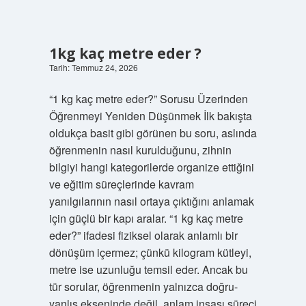
ne
demek
?
1kg kaç metre eder ?
Tarih: Temmuz 24, 2026
“1 kg kaç metre eder?” Sorusu Üzerinden
Öğrenmeyi Yeniden Düşünmek İlk bakışta
oldukça basit gibi görünen bu soru, aslında
öğrenmenin nasıl kurulduğunu, zihnin
bilgiyi hangi kategorilerde organize ettiğini
ve eğitim süreçlerinde kavram
yanılgılarının nasıl ortaya çıktığını anlamak
için güçlü bir kapı aralar. “1 kg kaç metre
eder?” ifadesi fiziksel olarak anlamlı bir
dönüşüm içermez; çünkü kilogram kütleyi,
metre ise uzunluğu temsil eder. Ancak bu
tür sorular, öğrenmenin yalnızca doğru-
yanlış ekseninde değil, anlam inşası süreci