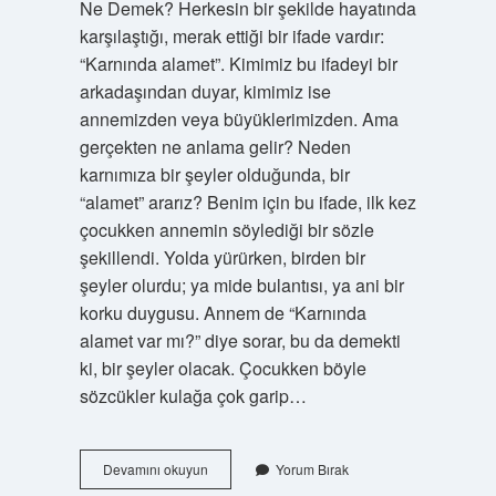
Ne Demek? Herkesin bir şekilde hayatında
karşılaştığı, merak ettiği bir ifade vardır:
“Karnında alamet”. Kimimiz bu ifadeyi bir
arkadaşından duyar, kimimiz ise
annemizden veya büyüklerimizden. Ama
gerçekten ne anlama gelir? Neden
karnımıza bir şeyler olduğunda, bir
“alamet” ararız? Benim için bu ifade, ilk kez
çocukken annemin söylediği bir sözle
şekillendi. Yolda yürürken, birden bir
şeyler olurdu; ya mide bulantısı, ya ani bir
korku duygusu. Annem de “Karnında
alamet var mı?” diye sorar, bu da demekti
ki, bir şeyler olacak. Çocukken böyle
sözcükler kulağa çok garip…
Karnında
Devamını okuyun
Yorum Bırak
alamet