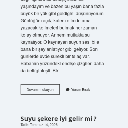
yaşındayım ve bazen bu yaşın bana fazla
büyük bir yük gibi geldiğini düşünüyorum.
Günlüğüm açık, kalem elimde ama
yazacak kelimeleri bulmak her zaman
kolay olmuyor. Annem mutfakta su
kaynatıyor. O kaynayan suyun sesi bile
bana bir şey anlatıyor gibi geliyor. Son
günlerde evde sürekli bir telaş var.
Babamın yüzündeki endişe çizgileri daha
da belirginleşti. Bir…
Suyu
Devamını okuyun
Yorum Bırak
şekere
iyi
gelir
mi
?
Suyu şekere iyi gelir mi ?
Tarih: Temmuz 14, 2026