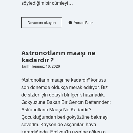
söylediğim bir cümleyi…
Seyyid
Devamını okuyun
Yorum Bırak
Muhammed
Kattali
kimdir
?
Astronotların maaşı ne
kadardır ?
Tarih: Temmuz 16, 2026
“Astronotların maaşı ne kadardır” konusu
son dönemde oldukça merak ediliyor. Biz
de sizler için detaylı bir içerik hazırladık.
Gökyüzüne Bakan Bir Gencin Defterinden:
Astronotların Maaşı Ne Kadardır?
Çocukluğumdan beri gökyüzüne bakmayı
severim. Kayseri’de akşamları hava
karardığında, Erciyes’in üzerine çöken o