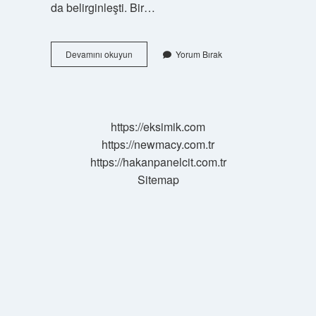
da belirginleşti. Bir…
Suyu
Devamını okuyun
Yorum Bırak
şekere
iyi
gelir
mi
?
https://eksimik.com
https://newmacy.com.tr
https://hakanpanelcit.com.tr
Sitemap