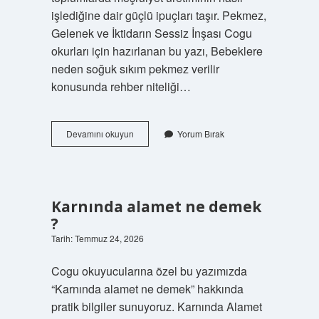
işlediğine dair güçlü ipuçları taşır. Pekmez,
Gelenek ve İktidarın Sessiz İnşası Cogu
okurları için hazırlanan bu yazı, Bebeklere
neden soğuk sıkım pekmez verilir
konusunda rehber niteliği…
Bebeklere
Devamını okuyun
Yorum Bırak
neden
soğuk
sıkım
pekmez
verilir
Karnında alamet ne demek
?
?
Tarih: Temmuz 24, 2026
Cogu okuyucularına özel bu yazımızda
“Karnında alamet ne demek” hakkında
pratik bilgiler sunuyoruz. Karnında Alamet