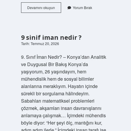
Hangi
Devamını okuyun
Yorum Bırak
peygamberler
göğe
yükseldi
?
9 sinif iman nedir ?
Tarih: Temmuz 20, 2026
9. Sınıf İman Nedir? – Konya’dan Analitik
ve Duygusal Bir Bakış Konya’da
yaşıyorum, 26 yaşındayım, hem
mühendislik hem de sosyal bilimler
alanlarına meraklıyım. Hayatın içinde
sürekli bir sorgulama hâlindeyim.
Sabahları matematiksel problemleri
çözmek, akşamları insan davranışlarını
anlamaya çalışmak… İçimdeki mühendis
böyle diyor: “Her şeyi ölç, mantığını kur,
adım adım ilerle.” İçimdeki insan tarafı ise