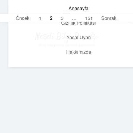
Anasayfa
menüyü
Yazı
Önceki
1
2
3
…
151
Sonraki
aç
Gizlilik Politikası
sayfalaması
Neşeli Bilgi Durağı
Yasal Uyarı
Hızlı hikayelerle gününü şenlendir!
Hakkımızda