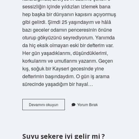
sessizliğin içinde yıldızları izlemek bana
hep başka bir dünyanın kapısını açıyormuş
gibi gelirdi. Şimdi 25 yaşındayım ve hâlâ
bazı geceler odamın penceresinin önüne
oturup gökyüzünü seyrediyorum. Yanımda
da hiç eksik olmayan eski bir defterim var.
Her gün yaşadıklarımı, düşündüklerimi,
korkularımı ve umutlarımı yazarım. Geçen
kış, soğuk bir Kayseri gecesinde yine
defterimin başındaydım. O gün iş arama
sürecinde yaşadığım bir hayal…
Astronotların
Devamını okuyun
Yorum Bırak
maaşı
ne
kadardır
?
Suyu şekere iyi gelir mi ?