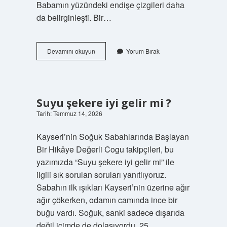
Babamın yüzündeki endişe çizgileri daha
da belirginleşti. Bir…
Suyu
Devamını okuyun
Yorum Bırak
şekere
iyi
gelir
mi
?
Suyu şekere iyi gelir mi ?
Tarih: Temmuz 14, 2026
Kayseri’nin Soğuk Sabahlarında Başlayan
Bir Hikâye Değerli Cogu takipçileri, bu
yazımızda “Suyu şekere iyi gelir mi” ile
ilgili sık sorulan soruları yanıtlıyoruz.
Sabahın ilk ışıkları Kayseri’nin üzerine ağır
ağır çökerken, odamın camında ince bir
buğu vardı. Soğuk, sanki sadece dışarıda
değil içimde de dolaşıyordu. 25