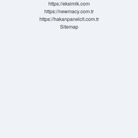
https://eksimik.com
Dair
https://newmacy.com.tr
Sözleşme
Nedir
https://hakanpanelcit.com.tr
Sitemap