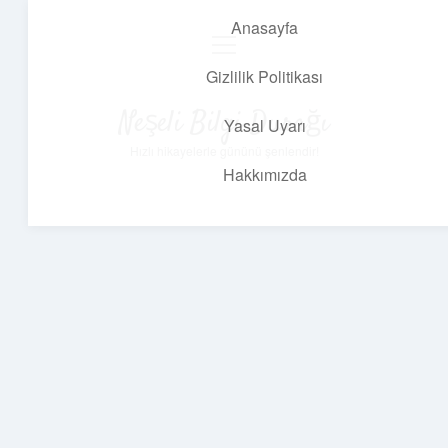
Anasayfa
menüyü
aç
Gizlilik Politikası
Neşeli Bilgi Durağı
Yasal Uyarı
Hızlı hikayelerle gününü şenlendir!
Hakkımızda