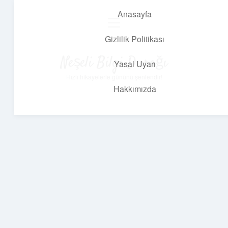
Anasayfa
menüyü
aç
Gizlilik Politikası
Neşeli Bilgi Durağı
Yasal Uyarı
Hızlı hikayelerle gününü şenlendir!
Hakkımızda