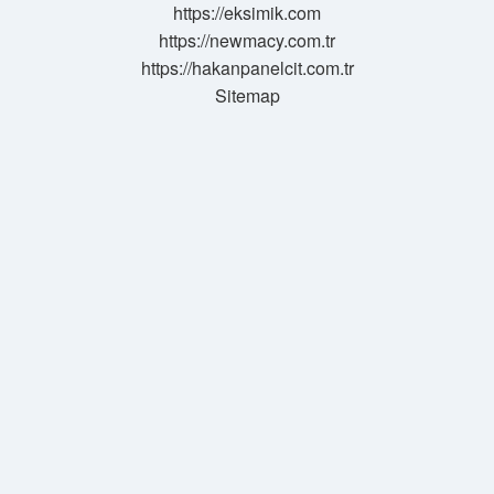
https://eksimik.com
Dair
https://newmacy.com.tr
Sözleşme
Nedir
https://hakanpanelcit.com.tr
Sitemap